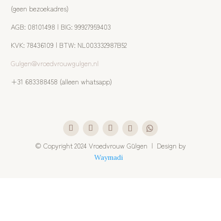
(geen bezoekadres)
AGB: 08101498 | BIG: 99927959403
KVK: 78436109 | BTW: NL003332987B52
Gulgen@vroedvrouwgulgen.nl
+31 683388458 (alleen whatsapp)
©
Copyright 2024 Vroedvrouw Gülgen | Design by
Waymadi