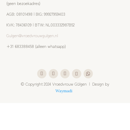
(geen bezoekadres)
AGB: 08101498 | BIG: 99927959403
KVK: 78436109 | BTW: NL003332987B52
Gulgen@vroedvrouwgulgen.nl
+31 683388458 (alleen whatsapp)
©
Copyright 2024 Vroedvrouw Gülgen | Design by
Waymadi