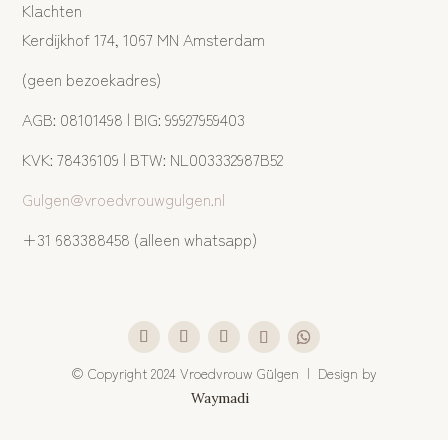
Klachten
Kerdijkhof 174, 1067 MN Amsterdam
(geen bezoekadres)
AGB: 08101498 | BIG: 99927959403
KVK: 78436109 | BTW: NL003332987B52
Gulgen@vroedvrouwgulgen.nl
+31 683388458 (alleen whatsapp)
©
Copyright 2024 Vroedvrouw Gülgen | Design by
Waymadi