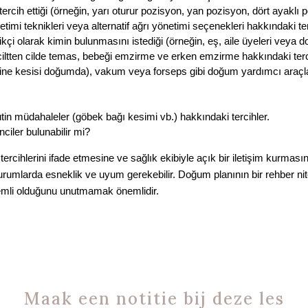
h ettiği (örneğin, yarı oturur pozisyon, yan pozisyon, dört ayaklı p
timi teknikleri veya alternatif ağrı yönetimi seçenekleri hakkındaki ter
çi olarak kimin bulunmasını istediği (örneğin, eş, aile üyeleri veya 
iltten cilde temas, bebeği emzirme ve erken emzirme hakkındaki terc
erine kesisi doğumda), vakum veya forseps gibi doğum yardımcı araçlar
n müdahaleler (göbek bağı kesimi vb.) hakkındaki tercihler.
iler bulunabilir mi?
rcihlerini ifade etmesine ve sağlık ekibiyle açık bir iletişim kurmas
 durumlarda esneklik ve uyum gerekebilir. Doğum planının bir rehber n
nemli olduğunu unutmamak önemlidir.
Maak een notitie bij deze les