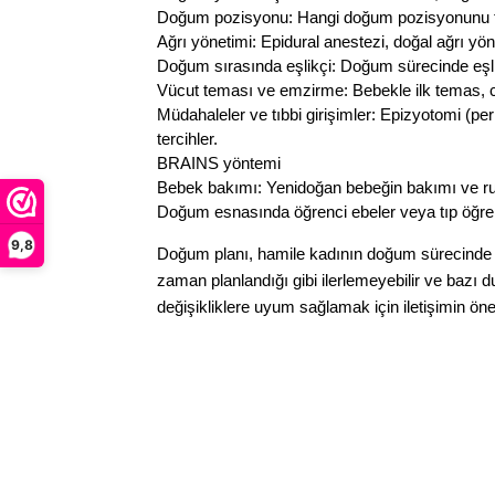
Doğum pozisyonu: Hangi doğum pozisyonunu terci
Ağrı yönetimi: Epidural anestezi, doğal ağrı yöne
Doğum sırasında eşlikçi: Doğum sürecinde eşlik
Vücut teması ve emzirme: Bebekle ilk temas, c
Müdahaleler ve tıbbi girişimler: Epizyotomi (p
tercihler.
BRAINS yöntemi
Bebek bakımı: Yenidoğan bebeğin bakımı ve ruti
Doğum esnasında öğrenci ebeler veya tıp öğrenc
9,8
Doğum planı, hamile kadının doğum sürecinde te
zaman planlandığı gibi ilerlemeyebilir ve bazı
değişikliklere uyum sağlamak için iletişimin ö