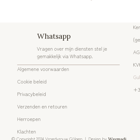
Ker
Whatsapp
(g
Vragen over mijn diensten stel je
AGB
gemakkelijk via Whatsapp.
KVK
Algemene voorwaarden
Gu
Cookie beleid
+3
Privacybeleid
Verzenden en retouren
Herroepen
Klachten
©
Copyright 2024 Vroedvrouw Gülgen | Design by
Waymadi