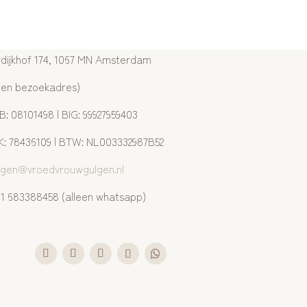
dijkhof 174, 1067 MN Amsterdam
een bezoekadres)
: 08101498 | BIG: 99927959403
: 78436109 | BTW: NL003332987B52
lgen@vroedvrouwgulgen.nl
1 683388458 (alleen whatsapp)