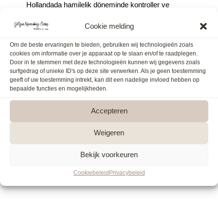
Hollandada hamilelik döneminde kontroller ve
doğumlar ebelerin liderliği altında olduğu içinde
Cookie melding
ebelerin 7/24 yanında bulundurdukları enstrümanları
vardır. Bunlar tıppi cihazlardır ve herzaman doğum
Om de beste ervaringen te bieden, gebruiken wij technologieën zoals
esnasında ev ortamında getirirler. Bütün ebelerin
cookies om informatie over je apparaat op te slaan en/of te raadplegen.
Door in te stemmen met deze technologieën kunnen wij gegevens zoals
kendine ait acil çantaları vardır. Bu videoda size
surfgedrag of unieke ID's op deze site verwerken. Als je geen toestemming
yanımızda getirdiğimiz enstrümanları gösteriyorum.
geeft of uw toestemming intrekt, kan dit een nadelige invloed hebben op
bepaalde functies en mogelijkheden.
Accepteren
Weigeren
Maak een notitie bij
Bekijk voorkeuren
deze les
Cookiebeleid
Privacybeleid