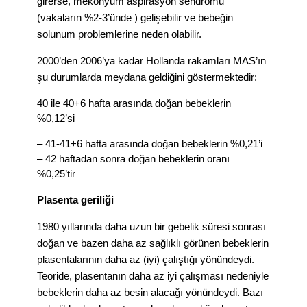
girerse, mekonyum aspirasyon sendromu
(
vakaların %2-3’ünde )
gelişebilir ve bebeğin
solunum problemlerine neden olabilir.
2000’den 2006’ya kadar Hollanda rakamları MAS’ın
şu durumlarda meydana geldiğini göstermektedir:
40 ile 40+6 hafta arasında doğan bebeklerin
%0,12’si
– 41-41+6 hafta arasında doğan bebeklerin %0,21’i
– 42 haftadan sonra doğan bebeklerin oranı
%0,25’tir
Plasenta geriliği
1980 yıllarında daha uzun bir gebelik süresi sonrası
doğan ve bazen daha az sağlıklı görünen bebeklerin
plasentalarının daha az (iyi) çalıştığı yönündeydi.
Teoride, plasentanın daha az iyi çalışması nedeniyle
bebeklerin daha az besin alacağı yönündeydi. Bazı