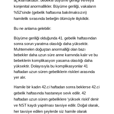
açıklamaktadır: bebekte büyüme geriliği ve/veya
konjenital anormallikler. Büyüme geriliği, vakaların
%52’sinde (gebelik haftasına bakılmaksızın)
hamilelik sırasında bebeğin ölümüyle ilişkilidir.
Bu ne anlama gelebilir:
Büyüme geriliği olduğunda 41. gebelik haftasından
sonra sorun yaratma olasılığı daha yüksektir.
Muhtemelen doğuştan anormalliği olan bazı
bebekler daha uzun süre anne karnında kalır ve bu
bebeklerin komplikasyon yasama olasılığı daha
yüksektir. Dolayısıyla bu komplikasyonlar 41
haftadan uzun süren gebeliklerin riskleri arasında
yer alır.
Hamile bir kadın 42.ci haftadan sonra beklerse 42.ci
gebelik haftasında hastaneye sevk edilir. 42
haftadan uzun süren gebeliklere ‘yüksek riskli’ denir
ve NST kaydı yapılması tavsiye edilir. Doğal olarak,
her tavsiye edilen şeylerde siz hamile olarak