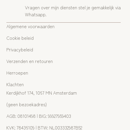
Vragen over mijn diensten stel je gemakkelijk via
Whatsapp.
Algemene voorwaarden
Cookie beleid
Privacybeleid
Verzenden en retouren
Herroepen
Klachten
Kerdijkhof 174, 1067 MN Amsterdam
(geen bezoekadres)
AGB: 08101498 | BIG: 99927959403
KVK: 78436109 | BTW: NL003332987B52