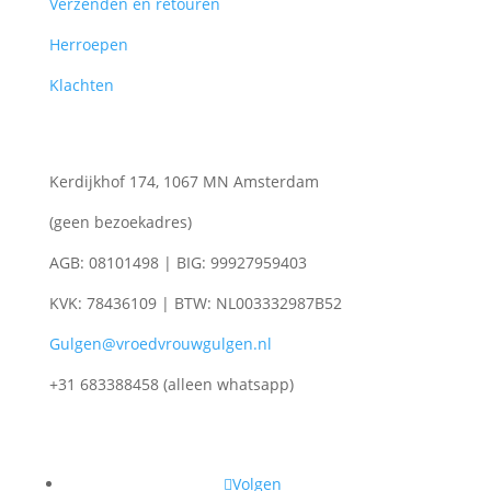
Verzenden en retouren
Herroepen
Klachten
Kerdijkhof 174, 1067 MN Amsterdam
(geen bezoekadres)
AGB: 08101498 | BIG: 99927959403
KVK: 78436109 | BTW: NL003332987B52
Gulgen@vroedvrouwgulgen.nl
+31 683388458 (alleen whatsapp)
Volgen