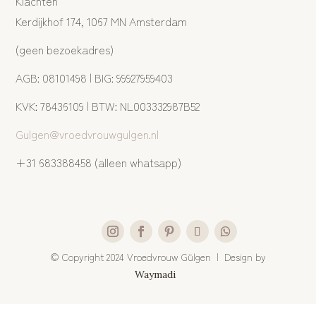
Klachten
Kerdijkhof 174, 1067 MN Amsterdam
(geen bezoekadres)
AGB: 08101498 | BIG: 99927959403
KVK: 78436109 | BTW: NL003332987B52
Gulgen@vroedvrouwgulgen.nl
+31 683388458 (alleen whatsapp)
©
Copyright 2024 Vroedvrouw Gülgen | Design by
Waymadi