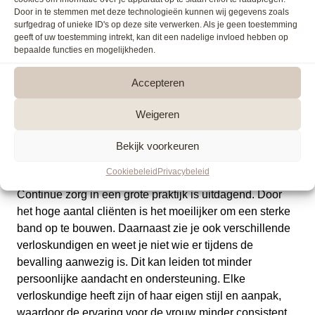
Door in te stemmen met deze technologieën kunnen wij gegevens zoals
Belangrijk:
Continuïteit van verloskundige zorg
surfgedrag of unieke ID's op deze site verwerken. Als je geen toestemming
betekent dat één verloskundige of een klein team van
geeft of uw toestemming intrekt, kan dit een nadelige invloed hebben op
verloskundigen een vrouw begeleidt tijdens de
bepaalde functies en mogelijkheden.
zwangerschap, bevalling en kraamperiode. Dit kan op
verschillende manieren worden ingevuld. Een caseload
Accepteren
verloskundige biedt zorg aan een beperkt aantal
Weigeren
vrouwen per jaar, waarbij andere verloskundigen haar
vervangen tijdens vakanties of ziekte. Ook kan zorg
Bekijk voorkeuren
worden geleverd door een klein team van
verloskundigen, waarbij zij elkaar ondersteunen.
Cookiebeleid
Privacybeleid
Continue zorg in een grote praktijk is uitdagend. Door
het hoge aantal cliënten is het moeilijker om een sterke
band op te bouwen. Daarnaast zie je ook verschillende
verloskundigen en weet je niet wie er tijdens de
bevalling aanwezig is. Dit kan leiden tot minder
persoonlijke aandacht en ondersteuning. Elke
verloskundige heeft zijn of haar eigen stijl en aanpak,
waardoor de ervaring voor de vrouw minder consistent