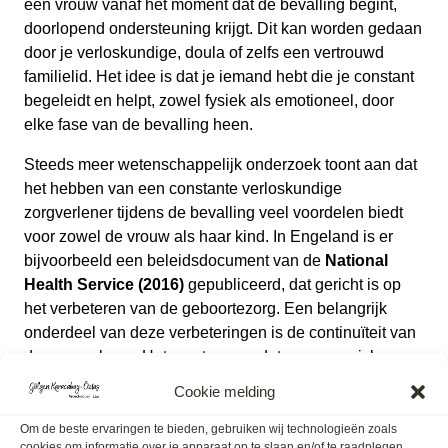
een vrouw vanaf het moment dat de bevalling begint,
doorlopend ondersteuning krijgt. Dit kan worden gedaan
door je verloskundige, doula of zelfs een vertrouwd
familielid. Het idee is dat je iemand hebt die je constant
begeleidt en helpt, zowel fysiek als emotioneel, door
elke fase van de bevalling heen.
Steeds meer wetenschappelijk onderzoek toont aan dat
het hebben van een constante verloskundige
zorgverlener tijdens de bevalling veel voordelen biedt
voor zowel de vrouw als haar kind. In Engeland is er
bijvoorbeeld een beleidsdocument van de
National
Health Service (2016)
gepubliceerd, dat gericht is op
het verbeteren van de geboortezorg. Een belangrijk
onderdeel van deze verbeteringen is de continuïteit van
de zorgverlener. Het zorgt ervoor dat vrouwen zich meer
ondersteund en op hun gemak voelen tijdens de
Cookie melding
bevalling, wat een positieve invloed heeft op het proces
en de uitkomst voor moeder en kind.
Om de beste ervaringen te bieden, gebruiken wij technologieën zoals
cookies om informatie over je apparaat op te slaan en/of te raadplegen.