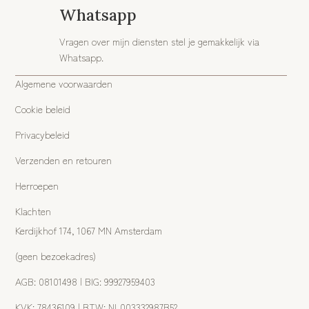
Whatsapp
Vragen over mijn diensten stel je gemakkelijk via
Whatsapp.
Algemene voorwaarden
Cookie beleid
Privacybeleid
Verzenden en retouren
Herroepen
Klachten
Kerdijkhof 174, 1067 MN Amsterdam
(geen bezoekadres)
AGB: 08101498 | BIG: 99927959403
KVK: 78436109 | BTW: NL003332987B52