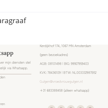
aragraaf
Kerdijkhof 174, 1067 MN Amsterdam
tsapp
(geen bezoekadres)
er mijn diensten stel
AGB: 08101498 | BIG: 99927959403
elijk via Whatsapp.
KVK: 78436109 | BTW: NL003332987B52
rden
Gulgen@vroedvrouwgulgen.nl
+31 683388458 (alleen whatsapp)
uren