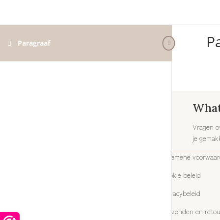
P
Paragraaf
Bevalcursus
Wha
Turkse zwangerschapscursus
Vragen ov
je gemakk
Bevalcursus Nederlandstalig in kleine
groep
Algemene voorwaa
Cookie beleid
Privacybeleid
Verzenden en reto