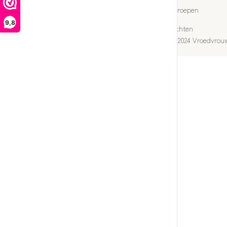
Herroepen
9,8
Klachten
©
Copyright 2024 Vroedvrou