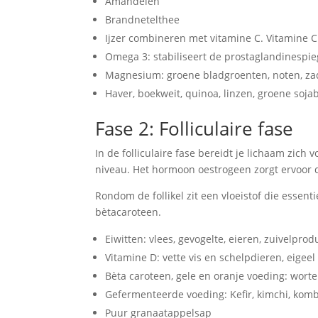
Amandelen
Brandnetelthee
Ijzer combineren met vitamine C. Vitamine C v
Omega 3: stabiliseert de prostaglandinespiege
Magnesium: groene bladgroenten, noten, zad
Haver, boekweit, quinoa, linzen, groene soj
Fase 2: Folliculaire fase
In de folliculaire fase bereidt je lichaam zich 
niveau. Het hormoon oestrogeen zorgt ervoor d
Rondom de follikel zit een vloeistof die essenti
bètacaroteen.
Eiwitten: vlees, gevogelte, eieren, zuivelpr
Vitamine D: vette vis en schelpdieren, eigee
Bèta caroteen, gele en oranje voeding: worte
Gefermenteerde voeding: Kefir, kimchi, kom
Puur granaatappelsap