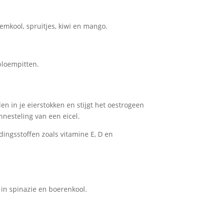
oemkool, spruitjes, kiwi en mango.
bloempitten.
len in je eierstokken en stijgt het oestrogeen
nesteling van een eicel.
edingsstoffen zoals vitamine E, D en
 in spinazie en boerenkool.