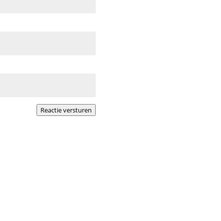
De periode na de bevallin
Reactie versturen
vooral als het gaat om vagi