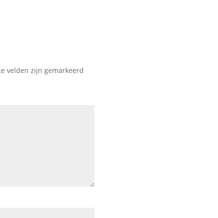
te velden zijn gemarkeerd
Een van de meest gesteld
moet ik hebben? Goed geï
Dit bericht op Instagram 
Verloskundige Gülgen | B