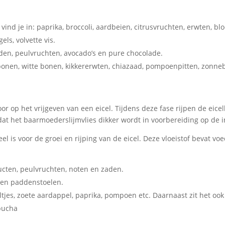
ind je in: paprika, broccoli, aardbeien, citrusvruchten, erwten, bl
ls, volvette vis.
en, peulvruchten, avocado’s en pure chocolade.
abonen, witte bonen, kikkererwten, chiazaad, pompoenpitten, zonne
voor op het vrijgeven van een eicel. Tijdens deze fase rijpen de eicel
at het baarmoederslijmvlies dikker wordt in voorbereiding op de in
eel is voor de groei en rijping van de eicel. Deze vloeistof bevat vo
oducten, peulvruchten, noten en zaden.
l en paddenstoelen.
ltjes, zoete aardappel, paprika, pompoen etc. Daarnaast zit het ook
bucha