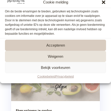
Cookie melding
welke verzekering moet ik hebben? Goed
geïnformeerd kunnen beslissen is...
Om de beste ervaringen te bieden, gebruiken wij technologieën zoals
cookies om informatie over je apparaat op te slaan en/of te raadplegen.
Door in te stemmen met deze technologieën kunnen wij gegevens zoals
surfgedrag of unieke ID's op deze site verwerken. Als je geen toestemming
geeft of uw toestemming intrekt, kan dit een nadelige invloed hebben op
bepaalde functies en mogelijkheden.
Accepteren
Weigeren
Bekijk voorkeuren
Cookiebeleid
Privacybeleid
Eten volgens je cyclus