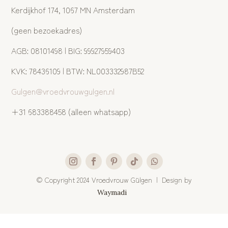
Kerdijkhof 174, 1067 MN Amsterdam
(geen bezoekadres)
AGB: 08101498 | BIG: 99927959403
KVK: 78436109 | BTW: NL003332987B52
Gulgen@vroedvrouwgulgen.nl
+31 683388458 (alleen whatsapp)
©
Copyright 2024 Vroedvrouw Gülgen | Design by
Waymadi