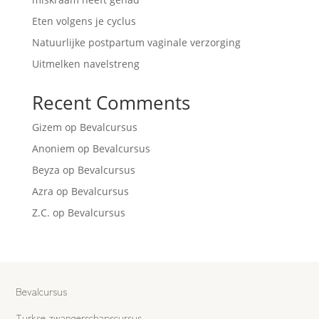
Eten volgens je cyclus
Natuurlijke postpartum vaginale verzorging
Uitmelken navelstreng
Recent Comments
Gizem
op
Bevalcursus
Anoniem
op
Bevalcursus
Beyza
op
Bevalcursus
Azra
op
Bevalcursus
Z.C.
op
Bevalcursus
Bevalcursus
Turkse zwangerschapscursus