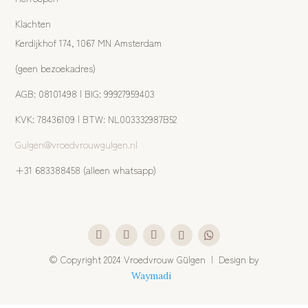
Klachten
Kerdijkhof 174, 1067 MN Amsterdam
(geen bezoekadres)
AGB: 08101498 | BIG: 99927959403
KVK: 78436109 | BTW: NL003332987B52
Gulgen@vroedvrouwgulgen.nl
+31 683388458 (alleen whatsapp)
©
Copyright 2024 Vroedvrouw Gülgen | Design by
Waymadi