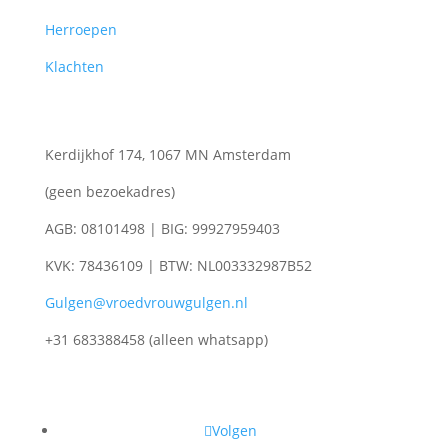
Herroepen
Klachten
Kerdijkhof 174, 1067 MN Amsterdam
(geen bezoekadres)
AGB: 08101498 | BIG: 99927959403
KVK: 78436109 | BTW: NL003332987B52
Gulgen@vroedvrouwgulgen.nl
+31 683388458 (alleen whatsapp)
Volgen