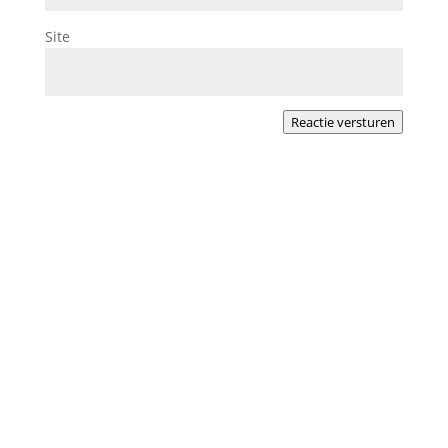
Site
Reactie versturen
Een van de meest gestelde vragen nu, Gülgen
welke verzekering moet ik hebben? Goed
geïnformeerd kunnen beslissen is...